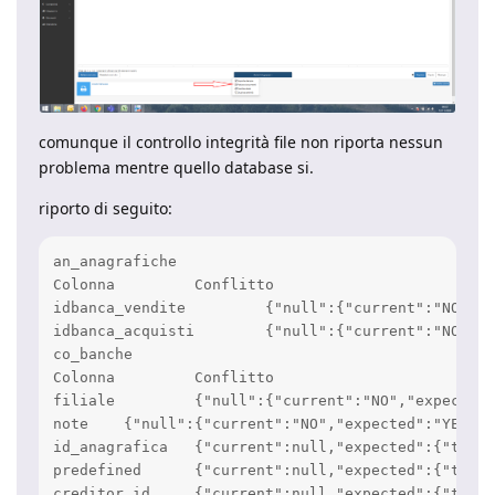
comunque il controllo integrità file non riporta nessun
problema mentre quello database si.
riporto di seguito:
an_anagrafiche

Colonna 	Conflitto

idbanca_vendite 	{"null":{"current":"NO","expected":"YES"}}

idbanca_acquisti 	{"null":{"current":"NO","expected":"YES"}}

co_banche

Colonna 	Conflitto

filiale 	{"null":{"current":"NO","expected":"YES"}}

note 	{"null":{"current":"NO","expected":"YES"}}

id_anagrafica 	{"current":null,"expected":{"type":"int(11)","null":"NO","key":"MUL","default":null,"extra":""}}

predefined 	{"current":null,"expected":{"type":"tinyint(1)","null":"NO","key":"","default":"0","extra":""}}

creditor_id 	{"current":null,"expected":{"type":"varchar(255)","null":"YES","key":"","default":null,"extra":""}}
