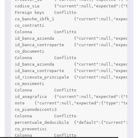
codice_sia 	{"current":null,"expected":{"type":"varchar(5)","null":"YES","key":"","default":null,"extra":""}}

Foreign keys 	Conflitto

co_banche_ibfk_1 	{"current":null,"expected":{"column":"id_anagrafica","referenced_table":"an_anagrafiche","referenced_column":"idanagrafica"}}

co_contratti

Colonna 	Conflitto

id_banca_azienda 	{"current":null,"expected":{"type":"int(11)","null":"YES","key":"","default":null,"extra":""}}

id_banca_controparte 	{"current":null,"expected":{"type":"int(11)","null":"YES","key":"","default":null,"extra":""}}

co_documenti

Colonna 	Conflitto

id_banca_azienda 	{"current":null,"expected":{"type":"int(11)","null":"YES","key":"","default":null,"extra":""}}

id_banca_controparte 	{"current":null,"expected":{"type":"int(11)","null":"YES","key":"","default":null,"extra":""}}

id_ricevuta_principale 	{"current":null,"expected":{"type":"int(11)","null":"YES","key":"","default":null,"extra":""}}

co_movimenti

Colonna 	Conflitto

id_anagrafica 	{"current":null,"expected":{"type":"int(11)","null":"YES","key":"","default":null,"extra":""}}

note 	{"current":null,"expected":{"type":"text","null":"YES","key":"","default":null,"extra":""}}

co_pianodeiconti3

Colonna 	Conflitto

percentuale_deducibile 	{"default":{"current":"0.00","expected":"100.00"}}

co_preventivi

Colonna 	Conflitto
