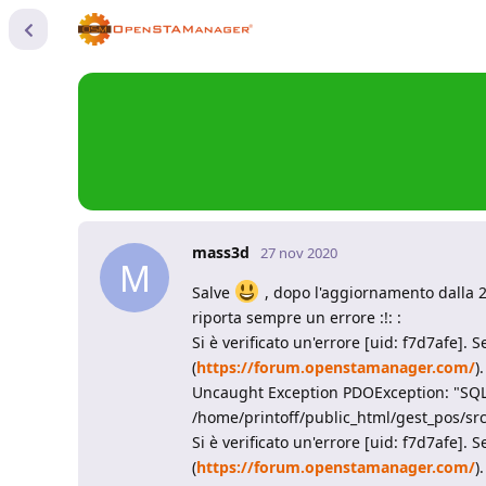
mass3d
27 nov 2020
M
Salve
, dopo l'aggiornamento dalla 2.
riporta sempre un errore :!: :
Si è verificato un'errore [uid: f7d7afe].
(
https://forum.openstamanager.com/
).
Uncaught Exception PDOException: "SQLS
/home/printoff/public_html/gest_pos/sr
Si è verificato un'errore [uid: f7d7afe].
(
https://forum.openstamanager.com/
).