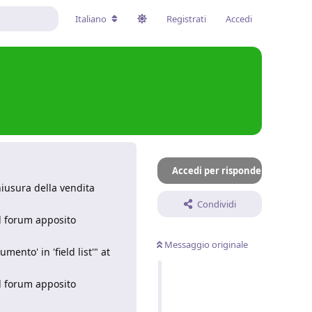
Italiano
Registrati
Accedi
Accedi per rispondere
hiusura della vendita
Condividi
il forum apposito
Messaggio originale
to' in 'field list'" at
il forum apposito