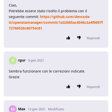
Ciao,
Potrebbe essere stato risolto il problema con il
seguente commit:
https://github.com/devcode-
it/openstamanager/commit/1a32685ac4046c2a4f0697f
72766526c80754c81
Rispondi
rgur
R
9 gen 2021
Sembra funzionare con le correzioni indicate.
Grazie
Rispondi
Max
M
13 gen 2021
Modificato