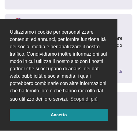
dasc3er
29 mar 2021
Utilizziamo i cookie per personalizzare
In questo caso, potrebbe essere conveniente chiedere
contenuti ed annunci, per fornire funzionalità
direttamente all'assistenza ufficiale via email, in modo
dei social media e per analizzare il nostro
da segnalare direttamente il problema ed
traffico. Condividiamo inoltre informazioni sul
eventualmente risolverlo rapidamente.
modo in cui utilizza il nostro sito con i nostri
partner che si occupano di analisi dei dati
Rispondi
web, pubblicità e social media, i quali
potrebbero combinarle con altre informazioni
che ha fornito loro o che hanno raccolto dal
suo utilizzo dei loro servizi.
Scopri di più
Rispondi alla discussione...
Accetto