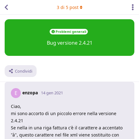
3
di
5
post
Problemi generali
Bug versione 2.4.21
Condividi
enzopa
E
14 gen 2021
Ciao,
mi sono accorto di un piccolo errore nella versione
2.4.21
Se nella in una riga fattura c'è il carattere a accentato
"à", questo carattere nel file xml viene sostituito con