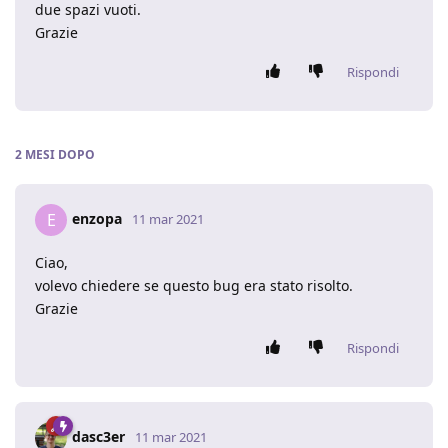
due spazi vuoti.
Grazie
Rispondi
2 MESI
DOPO
enzopa
E
11 mar 2021
Ciao,
volevo chiedere se questo bug era stato risolto.
Grazie
Rispondi
dasc3er
11 mar 2021