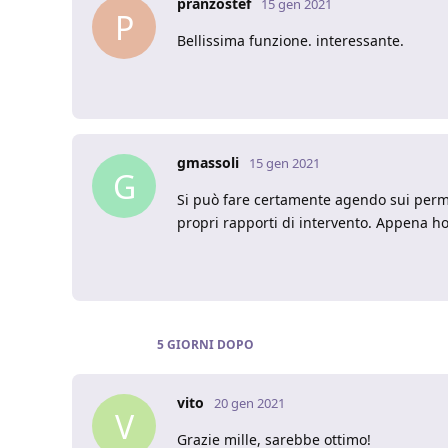
pranzostef
15 gen 2021
P
Bellissima funzione. interessante.
gmassoli
15 gen 2021
G
Si può fare certamente agendo sui permess
propri rapporti di intervento. Appena h
5 GIORNI
DOPO
vito
20 gen 2021
V
Grazie mille, sarebbe ottimo!