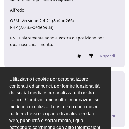
Alfredo
OSM: Versione 2.4.21 (8b4bd266)
PHP (7.0.33-0+deb9u3)
P.S.: Chiaramente sono a Vostra disposizione per
qualsiasi chiarimento.
Rispondi
Utilizziamo i cookie per personalizzare
gmassoli
G
19 gen 2021
contenuti ed annunci, per fornire funzionalità
dei social media e per analizzare il nostro
Prova con questa indicazione
traffico. Condividiamo inoltre informazioni sul
https://forum.openstamanager.com/d/1850/4
modo in cui utilizza il nostro sito con i nostri
partner che si occupano di analisi dei dati
Rispondi
web, pubblicità e social media, i quali
potrebbero combinarle con altre informazioni