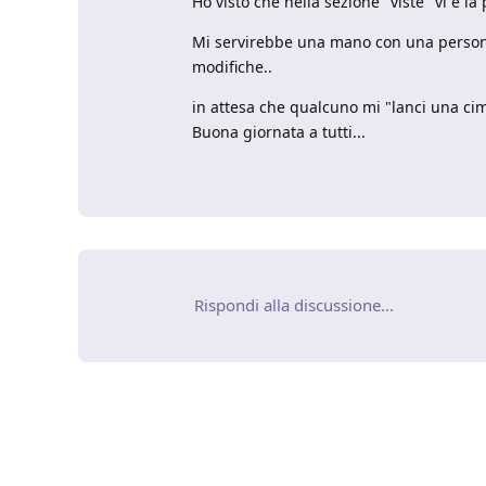
Ho visto che nella sezione "viste" vi è l
Mi servirebbe una mano con una persona
modifiche..
in attesa che qualcuno mi "lanci una ci
Buona giornata a tutti...
Rispondi alla discussione...