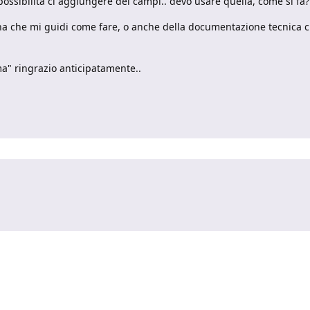
a possibilità ci aggiungere dei campi.. devo usare quella, come si fa?
 che mi guidi come fare, o anche della documentazione tecnica ch
ma" ringrazio anticipatamente..