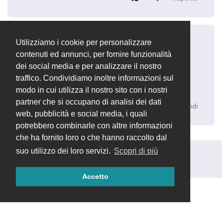
sajo
S
3 mar 2021
Utilizziamo i cookie per personalizzare
contenuti ed annunci, per fornire funzionalità
confermo che cancellando i file, che davano l'avviso,
dei social media e per analizzare il nostro
nella cartella problema risolto.
traffico. Condividiamo inoltre informazioni sul
grazie.
modo in cui utilizza il nostro sito con i nostri
partner che si occupano di analisi dei dati
Rispondi
web, pubblicità e social media, i quali
potrebbero combinarle con altre informazioni
che ha fornito loro o che hanno raccolto dal
suo utilizzo dei loro servizi.
Scopri di più
Rispondi alla discussione...
Accetto