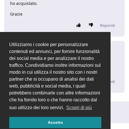
ho acquistato.
Grazie
Rispondi
Utilizziamo i cookie per personalizzare
lexen
L
1 apr 2021
contenuti ed annunci, per fornire funzionalità
dei social media e per analizzare il nostro
Salve,
traffico. Condividiamo inoltre informazioni sul
anche io sono interessato.
modo in cui utilizza il nostro sito con i nostri
partner che si occupano di analisi dei dati
Rispondi
web, pubblicità e social media, i quali
potrebbero combinarle con altre informazioni
che ha fornito loro o che hanno raccolto dal
suo utilizzo dei loro servizi.
Scopri di più
Rispondi alla discussione...
Accetto