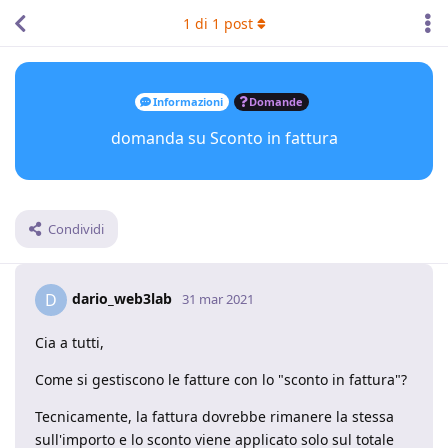
1
di
1
post
Informazioni
Domande
domanda su Sconto in fattura
Condividi
dario_web3lab
D
31 mar 2021
Cia a tutti,
Come si gestiscono le fatture con lo "sconto in fattura"?
Tecnicamente, la fattura dovrebbe rimanere la stessa
sull'importo e lo sconto viene applicato solo sul totale