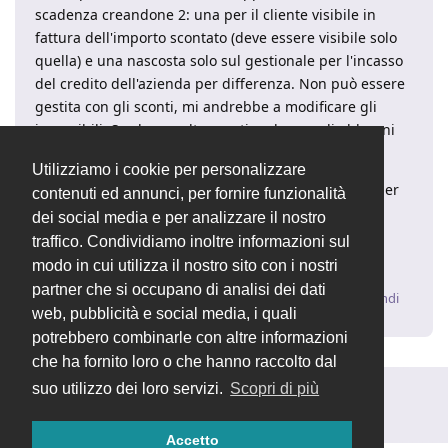
scadenza creandone 2: una per il cliente visibile in
fattura dell'importo scontato (deve essere visibile solo
quella) e una nascosta solo sul gestionale per l'incasso
del credito dell'azienda per differenza. Non può essere
gestita con gli sconti, mi andrebbe a modificare gli
imponibili. So che un altro gestionale usa gli abbuoni
per esempio.
Utilizziamo i cookie per personalizzare
Esiste questo tipo di funzionalità in open sta manager
contenuti ed annunci, per fornire funzionalità
2.4.17.1?
dei social media e per analizzare il nostro
Ho provato a cercare ma non sono riuscito a trovare
traffico. Condividiamo inoltre informazioni sul
nulla..
modo in cui utilizza il nostro sito con i nostri
partner che si occupano di analisi dei dati
Rispondi
web, pubblicità e social media, i quali
potrebbero combinarle con altre informazioni
che ha fornito loro o che hanno raccolto dal
suo utilizzo dei loro servizi.
Scopri di più
Rispondi alla discussione...
Accetto