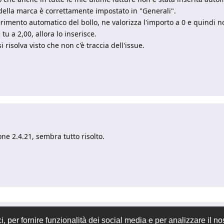
re della marca è correttamente impostato in "Generali".
erimento automatico del bollo, ne valorizza l'importo a 0 e quindi no
tu a 2,00, allora lo inserisce.
risolva visto che non c'è traccia dell'issue.
one 2.4.21, sembra tutto risolto.
 per fornire funzionalità dei social media e per analizzare il nos