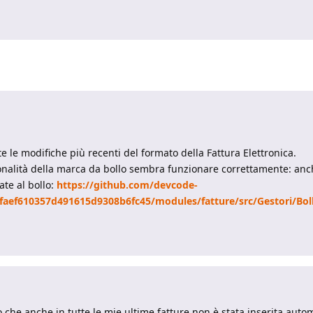
e le modifiche più recenti del formato della Fattura Elettronica.
unzionalità della marca da bollo sembra funzionare correttamente: a
ate al bollo:
https://github.com/devcode-
faef610357d491615d9308b6fc45/modules/fatture/src/Gestori/Bol
o che anche in tutte le mie ultime fatture non è stata inserita au