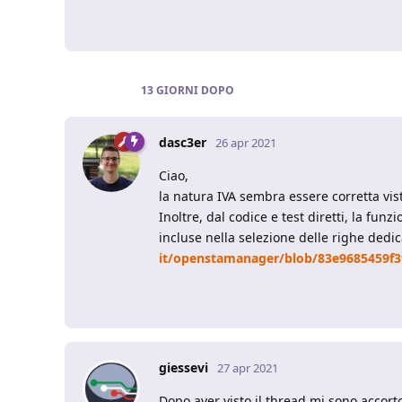
13 GIORNI
DOPO
dasc3er
26 apr 2021
Ciao,
la natura IVA sembra essere corretta vist
Inoltre, dal codice e test diretti, la f
incluse nella selezione delle righe dedic
it/openstamanager/blob/83e9685459f3
giessevi
27 apr 2021
Dopo aver visto il thread mi sono accort