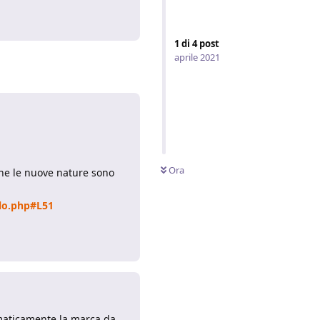
Rispondi
1
di
4
post
aprile 2021
Ora
nche le nuove nature sono
lo.php#L51
Rispondi
tomaticamente la marca da