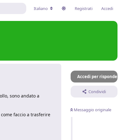
Italiano
Registrati
Accedi
Accedi per rispondere
Condividi
ollo, sono andato a
Messaggio originale
 come faccio a trasferire