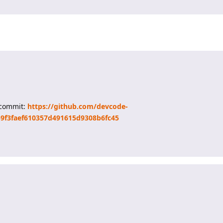
o commit:
https://github.com/devcode-
9f3faef610357d491615d9308b6fc45