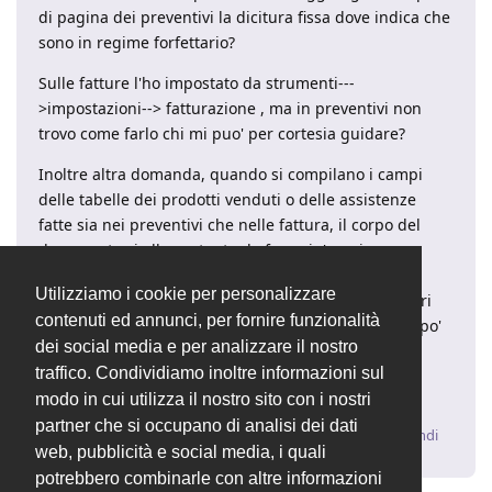
di pagina dei preventivi la dicitura fissa dove indica che
sono in regime forfettario?
Sulle fatture l'ho impostato da strumenti---
>impostazioni--> fatturazione , ma in preventivi non
trovo come farlo chi mi puo' per cortesia guidare?
Inoltre altra domanda, quando si compilano i campi
delle tabelle dei prodotti venduti o delle assistenze
fatte sia nei preventivi che nelle fattura, il corpo del
documento si allarga tanto da fare piu' pagine per
pochi articoli elencati, questo è dovuto credo da un
Utilizziamo i cookie per personalizzare
settaggio di default nel programma che usa caratteri
contenuti ed annunci, per fornire funzionalità
troppo grandi. come è possibile ridimensionare un po'
dei social media e per analizzare il nostro
tutto?
traffico. Condividiamo inoltre informazioni sul
grazie mille
modo in cui utilizza il nostro sito con i nostri
partner che si occupano di analisi dei dati
Rispondi
web, pubblicità e social media, i quali
potrebbero combinarle con altre informazioni