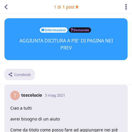
1
di
1
post
Informazioni
Domande
AGGIUNTA DICITURA A PIE' DI PAGINA NEI
PREV
Condividi
toscolucio
T
5 mag 2021
Ciao a tutti
avrei bisogno di un aiuto
Come da titolo come posso fare ad aggiungere nei piè