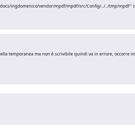
htdocs/ingdomenico/vendor/mpdf/mpdf/src/Config/../../tmp/mpdf" is
rtella temporanea ma non è scrivibile quindi va in errore, occorre imp