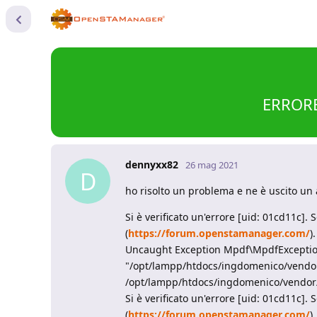
ERRORE
dennyxx82
26 mag 2021
D
ho risolto un problema e ne è uscito un 
Si è verificato un'errore [uid: 01cd11c].
(
https://forum.openstamanager.com/
).
Uncaught Exception Mpdf\MpdfException:
"/opt/lampp/htdocs/ingdomenico/vendor/
/opt/lampp/htdocs/ingdomenico/vendor
Si è verificato un'errore [uid: 01cd11c].
(
https://forum.openstamanager.com/
).