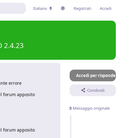
Italiano
Registrati
Accedi
 2.4.23
Accedi per rispondere
ente errore
Condividi
 il forum apposito
Messaggio originale
 il forum apposito