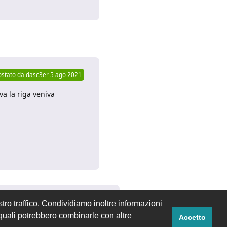
Rispondi
ostato da
dasc3er
5 ago 2021
va la riga veniva
Rispondi
tro traffico. Condividiamo inoltre informazioni
i quali potrebbero combinarle con altre
Accetto