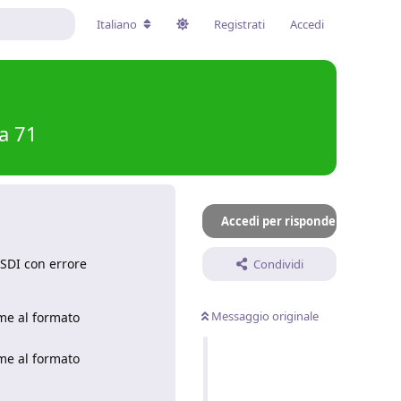
Italiano
Registrati
Accedi
a 71
Accedi per rispondere
 SDI con errore
Condividi
Messaggio originale
rme al formato
rme al formato