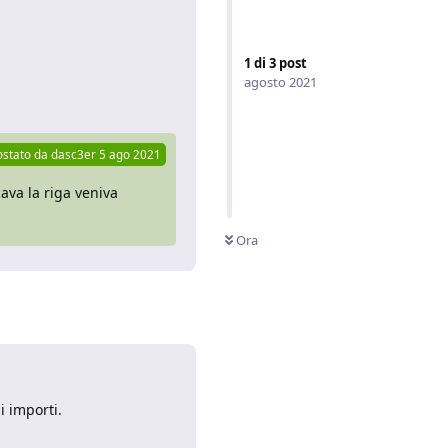
1
di
3
post
agosto 2021
Rispondi
ostato da
dasc3er
5 ago 2021
cava la riga veniva
Ora
i importi.