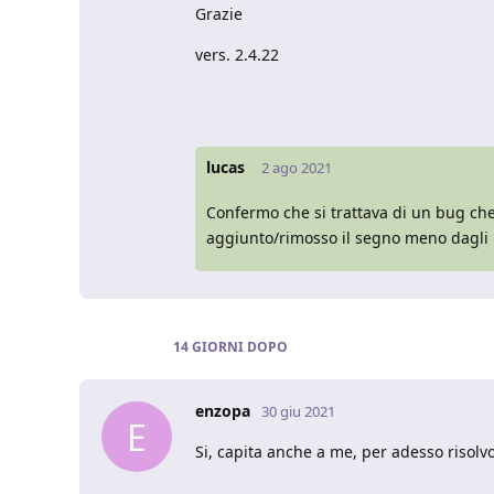
Grazie
vers. 2.4.22
lucas
2 ago 2021
Confermo che si trattava di un bug che è
aggiunto/rimosso il segno meno dagli 
14 GIORNI
DOPO
enzopa
30 giu 2021
E
Si, capita anche a me, per adesso risolv