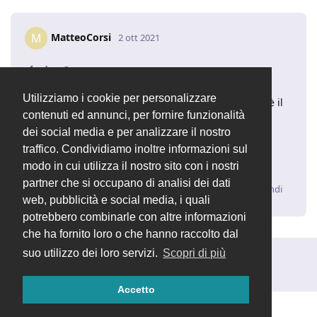
MatteoCorsi
M
2 ott 2021
dasc3er
Ciao, grazie per la risposta.
Utilizziamo i cookie per personalizzare
Se volessi mettere il colore solo nella casella dove c’è il
contenuti ed annunci, per fornire funzionalità
numero? È possibile?
dei social media e per analizzare il nostro
Attendo tue
traffico. Condividiamo inoltre informazioni sul
Matteo
modo in cui utilizza il nostro sito con i nostri
partner che si occupano di analisi dei dati
Rispondi
web, pubblicità e social media, i quali
potrebbero combinarle con altre informazioni
che ha fornito loro o che hanno raccolto dal
suo utilizzo dei loro servizi.
Scopri di più
Rispondi alla discussione...
Accetto