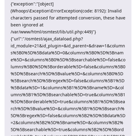
{"exception":"[object]
(Whoops\Exception\ErrorException(code: 8192): Invalid
characters passed for attempted conversion, these have
been ignored at
/var/www/html/osmtest/lib/util.php:449)"}
{"url":"/osmtest/ajax_dataload.php?
id_module=21&id_plugin=&id_parent=&draw=1&column
s%5B0%5D%5Bdata%5D=0&columns%5B0%5D%5Bnam
e%5D=&columns%5B0%5D%5Bsearchable%5D=false&co
lumns%5B0%5D%5Borderable%5D=false&columns%5B0
%5D%5Bsearch%5D%5Bvalue%5D=&columns%5B0%5D
%5Bsearch%5D%5Bregex%5D=false&columns%5B1%5D
%5Bdata%5D=1&columns%5B1%5D%5Bname%5D=&col
umns%5B1%5D%5Bsearchable%5D=true&columns%5B1
%5D%5Borderable%5D=true&columns%5B1%5D%5Bsea
rch%5D%5Bvalue%5D=&columns%5B1%5D%5Bsearch%
5D%5Bregex%5D=false&columns%5B2%5D%5Bdata%5D
=2&columns%5B2%5D%5Bname%5D=&columns%5B2%
5D%5Bsearchable%5D=true&columns%5B2%5D%5Bord