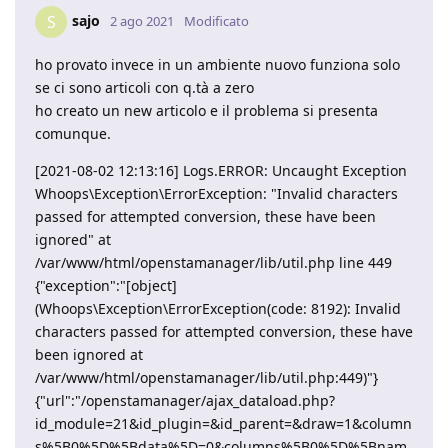
sajo
S
2 ago 2021
Modificato
ho provato invece in un ambiente nuovo funziona solo
se ci sono articoli con q.tà a zero
ho creato un new articolo e il problema si presenta
comunque.
[2021-08-02 12:13:16] Logs.ERROR: Uncaught Exception
Whoops\Exception\ErrorException: "Invalid characters
passed for attempted conversion, these have been
ignored" at
/var/www/html/openstamanager/lib/util.php line 449
{"exception":"[object]
(Whoops\Exception\ErrorException(code: 8192): Invalid
characters passed for attempted conversion, these have
been ignored at
/var/www/html/openstamanager/lib/util.php:449)"}
{"url":"/openstamanager/ajax_dataload.php?
id_module=21&id_plugin=&id_parent=&draw=1&column
s%5B0%5D%5Bdata%5D=0&columns%5B0%5D%5Bnam