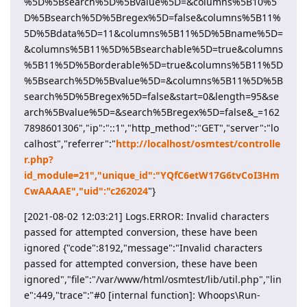
%5D%5Bsearch%5D%5Bvalue%5D=&columns%5B10%5
D%5Bsearch%5D%5Bregex%5D=false&columns%5B11%
5D%5Bdata%5D=11&columns%5B11%5D%5Bname%5D=
&columns%5B11%5D%5Bsearchable%5D=true&columns
%5B11%5D%5Borderable%5D=true&columns%5B11%5D
%5Bsearch%5D%5Bvalue%5D=&columns%5B11%5D%5B
search%5D%5Bregex%5D=false&start=0&length=95&se
arch%5Bvalue%5D=&search%5Bregex%5D=false&_=162
7898601306","ip":"::1","http_method":"GET","server":"lo
calhost","referrer":"
http://localhost/osmtest/controlle
r.php?
id_module=21","unique_id":"YQfC6etW17G6tvCoI3Hm
CwAAAAE","uid":"c262024
"}
[2021-08-02 12:03:21] Logs.ERROR: Invalid characters
passed for attempted conversion, these have been
ignored {"code":8192,"message":"Invalid characters
passed for attempted conversion, these have been
ignored","file":"/var/www/html/osmtest/lib/util.php","lin
e":449,"trace":"#0 [internal function]: Whoops\Run-