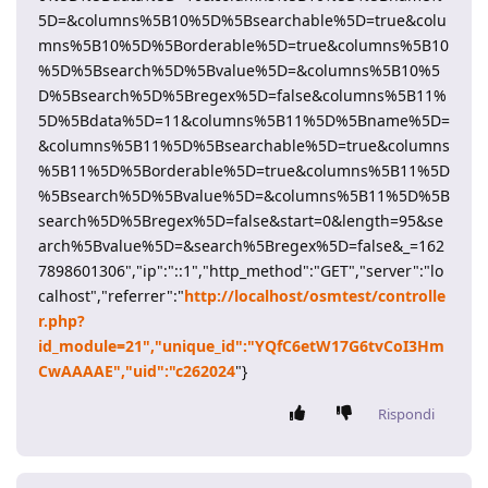
5D=&columns%5B10%5D%5Bsearchable%5D=true&colu
mns%5B10%5D%5Borderable%5D=true&columns%5B10
%5D%5Bsearch%5D%5Bvalue%5D=&columns%5B10%5
D%5Bsearch%5D%5Bregex%5D=false&columns%5B11%
5D%5Bdata%5D=11&columns%5B11%5D%5Bname%5D=
&columns%5B11%5D%5Bsearchable%5D=true&columns
%5B11%5D%5Borderable%5D=true&columns%5B11%5D
%5Bsearch%5D%5Bvalue%5D=&columns%5B11%5D%5B
search%5D%5Bregex%5D=false&start=0&length=95&se
arch%5Bvalue%5D=&search%5Bregex%5D=false&_=162
7898601306","ip":"::1","http_method":"GET","server":"lo
calhost","referrer":"
http://localhost/osmtest/controlle
r.php?
id_module=21","unique_id":"YQfC6etW17G6tvCoI3Hm
CwAAAAE","uid":"c262024
"}
Rispondi