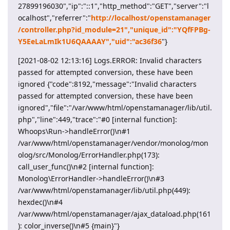
27899196030","ip":"::1","http_method":"GET","server":"l
ocalhost","referrer":"
http://localhost/openstamanager
/controller.php?id_module=21","unique_id":"YQfFPBg-
Y5EeLaLmIk1U6QAAAAY","uid":"ac36f36
"}
[2021-08-02 12:13:16] Logs.ERROR: Invalid characters
passed for attempted conversion, these have been
ignored {"code":8192,"message":"Invalid characters
passed for attempted conversion, these have been
ignored","file":"/var/www/html/openstamanager/lib/util.
php","line":449,"trace":"#0 [internal function]:
Whoops\Run->handleError()\n#1
/var/www/html/openstamanager/vendor/monolog/mon
olog/src/Monolog/ErrorHandler.php(173):
call_user_func()\n#2 [internal function]:
Monolog\ErrorHandler->handleError()\n#3
/var/www/html/openstamanager/lib/util.php(449):
hexdec()\n#4
/var/www/html/openstamanager/ajax_dataload.php(161
): color_inverse()\n#5 {main}"}