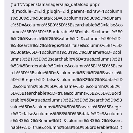
{"url":"/openstamanager/ajax_dataload.php?
id_module=21&id_plugin=&id_parent=&draw=1&column
s%5B0%5D%5Bdata%5D=0&columns%5B0%5D%5Bnam
e%5D=&columns%5B0%5D%5Bsearchable%5D=false&co
lumns%5B0%5D%5Borderable%5D=false&columns%5B0
%5D%5Bsearch%5D%5Bvalue%5D=&columns%5B0%5D
%5Bsearch%5D%5Bregex%5D=false&columns%5B1%5D
%5Bdata%5D=1&columns%5B1%5D%5Bname%5D=&col
umns%5B1%5D%5Bsearchable%5D=true&columns%5B1
%5D%5Borderable%5D=true&columns%5B1%5D%5Bsea
rch%5D%5Bvalue%5D=&columns%5B1%5D%5Bsearch%
5D%5Bregex%5D=false&columns%5B2%5D%5Bdata%5D
=2&columns%5B2%5D%5Bname%5D=&columns%5B2%
5D%5Bsearchable%5D=true&columns%5B2%5D%5Bord
erable%5D=true&columns%5B2%5D%5Bsearch%5D%5B
value%5D=&columns%5B2%5D%5Bsearch%5D%5Brege
x%5D=false&columns%5B3%5D%5Bdata%5D=3&column
s%5B3%5D%5Bname%5D=&columns%5B3%5D%5Bsearc
hable%5D=true&columns%5B3%5D%5Borderable%5D=t