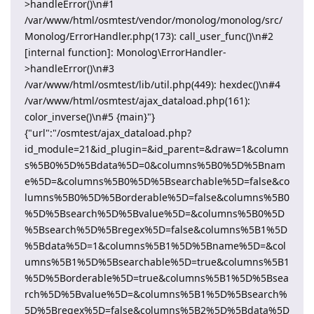
>handleError()\n#1
/var/www/html/osmtest/vendor/monolog/monolog/src/
Monolog/ErrorHandler.php(173): call_user_func()\n#2
[internal function]: Monolog\ErrorHandler-
>handleError()\n#3
/var/www/html/osmtest/lib/util.php(449): hexdec()\n#4
/var/www/html/osmtest/ajax_dataload.php(161):
color_inverse()\n#5 {main}"}
{"url":"/osmtest/ajax_dataload.php?
id_module=21&id_plugin=&id_parent=&draw=1&column
s%5B0%5D%5Bdata%5D=0&columns%5B0%5D%5Bnam
e%5D=&columns%5B0%5D%5Bsearchable%5D=false&co
lumns%5B0%5D%5Borderable%5D=false&columns%5B0
%5D%5Bsearch%5D%5Bvalue%5D=&columns%5B0%5D
%5Bsearch%5D%5Bregex%5D=false&columns%5B1%5D
%5Bdata%5D=1&columns%5B1%5D%5Bname%5D=&col
umns%5B1%5D%5Bsearchable%5D=true&columns%5B1
%5D%5Borderable%5D=true&columns%5B1%5D%5Bsea
rch%5D%5Bvalue%5D=&columns%5B1%5D%5Bsearch%
5D%5Bregex%5D=false&columns%5B2%5D%5Bdata%5D