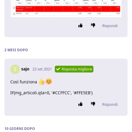
Rispondi
2 MESI
DOPO
sajo
S
22 set 2021
Risposta migliore
Così funziona
IF(mg_articoli.qta>0, '#CCFFCC', '#FFE5EB')
Rispondi
10 GIORNI
DOPO