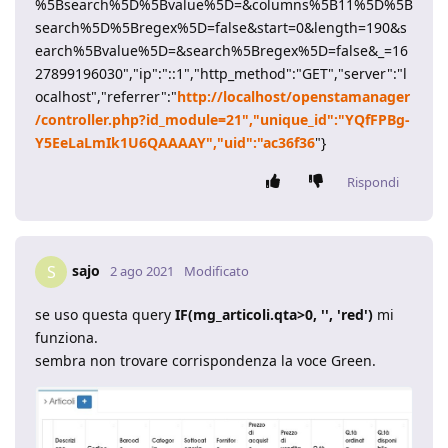
%5Bsearch%5D%5Bvalue%5D=&columns%5B11%5D%5B
search%5D%5Bregex%5D=false&start=0&length=190&s
earch%5Bvalue%5D=&search%5Bregex%5D=false&_=16
27899196030","ip":"::1","http_method":"GET","server":"l
ocalhost","referrer":"
http://localhost/openstamanager
/controller.php?id_module=21","unique_id":"YQfFPBg-
Y5EeLaLmIk1U6QAAAAY","uid":"ac36f36
"}
Rispondi
sajo
S
2 ago 2021
Modificato
se uso questa query
IF(mg_articoli.qta>0, '', 'red')
mi
funziona.
sembra non trovare corrispondenza la voce Green.