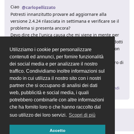
Ciao
@carlopellizzato
Potresti innanzitutto provare ad aggiornare alla
versione 2.4.24 rilasciata in settimana e verificare se il
problema si presenta ancora?
Devo dire che l'unica causa che mi viene in mente per
questo malfunzionamento è che alcuni file XML prodotti
e salvati in automatico nella cartella
files/fatture/
non
Utilizziamo i cookie per personalizzare
siano più accessibili per qualche motivo...
contenuti ed annunci, per fornire funzionalità
Ti consiglio in ogni caso di indicare sempre il numero di
dei social media e per analizzare il nostro
versione effettivo in utilizzo, per evitare
traffico. Condividiamo inoltre informazioni sul
incomprensioni.
modo in cui utilizza il nostro sito con i nostri
partner che si occupano di analisi dei dati
Rispondi
web, pubblicità e social media, i quali
potrebbero combinarle con altre informazioni
che ha fornito loro o che hanno raccolto dal
suo utilizzo dei loro servizi.
Scopri di più
Rispondi alla discussione...
Accetto