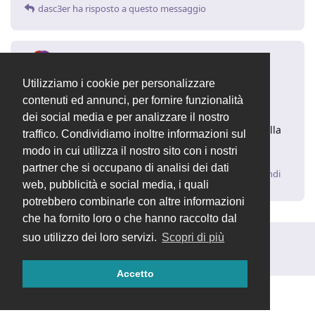
dasc3er
ha risposto a questo messaggio
dasc3er
5 ago 2021
Utilizziamo i cookie per personalizzare
Saresti così gentile da impostare la
mic.cam
contenuti ed annunci, per fornire funzionalità
risposta corretta come tale?
dei social media e per analizzare il nostro
Puoi procedere attraverso il pulsante "..." in fondo alla
traffico. Condividiamo inoltre informazioni sul
risposta. Grazie in anticipo!
modo in cui utilizza il nostro sito con i nostri
partner che si occupano di analisi dei dati
Rispondi
web, pubblicità e social media, i quali
potrebbero combinarle con altre informazioni
che ha fornito loro o che hanno raccolto dal
suo utilizzo dei loro servizi.
Scopri di più
Rispondi alla discussione...
Accetto