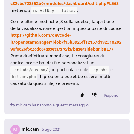
c82cbc728552b0/modules/dashboard/edit.php#L563
mettendo
.
is_AllDay = false;
Con le ultime modifiche JS sulla sidebar, la gestione
della visualizzazione è gestita in questa parte di codice:
https://github.com/devcode-
it/openstamanager/blob/f15b3925ff12157d192310202
96f0c26f5c2cdc8/assets/src/js/base/sidebar.js#L77
Prima di effettuare modifiche, ti consiglierei di
controllare se hai dei file personalizzati in
, in particolare i file
e
include/custom/
top.php
. Il problema potrebbe essere infatti
bottom.php
causato da questi file, se presenti.
Rispondi
mic.cam
ha risposto a questo messaggio
mic.cam
M
5 ago 2021