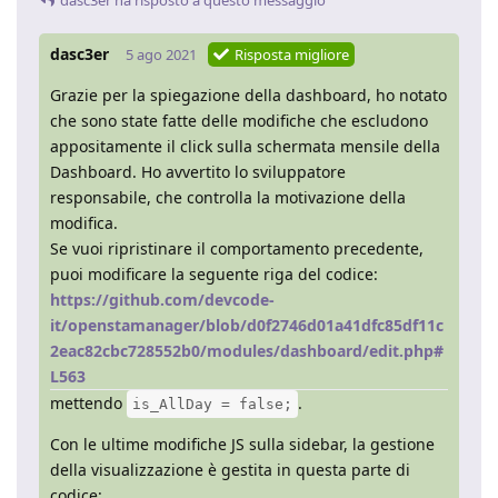
dasc3er
ha risposto a questo messaggio
dasc3er
5 ago 2021
Risposta migliore
Grazie per la spiegazione della dashboard, ho notato
che sono state fatte delle modifiche che escludono
appositamente il click sulla schermata mensile della
Dashboard. Ho avvertito lo sviluppatore
responsabile, che controlla la motivazione della
modifica.
Se vuoi ripristinare il comportamento precedente,
puoi modificare la seguente riga del codice:
https://github.com/devcode-
it/openstamanager/blob/d0f2746d01a41dfc85df11c
2eac82cbc728552b0/modules/dashboard/edit.php#
L563
mettendo
.
is_AllDay = false;
Con le ultime modifiche JS sulla sidebar, la gestione
della visualizzazione è gestita in questa parte di
codice: