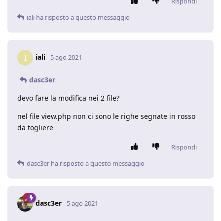
Rispondi
iali
ha risposto a questo messaggio
iali
I
5 ago 2021
dasc3er
devo fare la modifica nei 2 file?
nel file view.php non ci sono le righe segnate in rosso
da togliere
Rispondi
dasc3er
ha risposto a questo messaggio
dasc3er
5 ago 2021