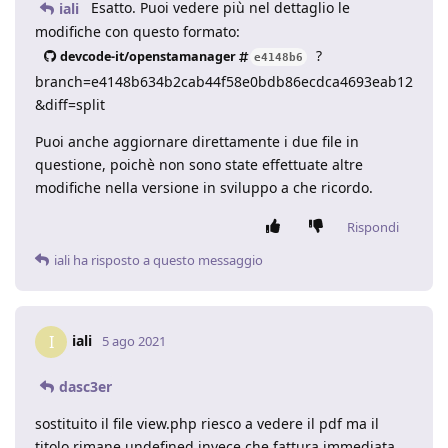
Esatto. Puoi vedere più nel dettaglio le
iali
modifiche con questo formato:
?
devcode-it/openstamanager
e4148b6
branch=e4148b634b2cab44f58e0bdb86ecdca4693eab12
&diff=split
Puoi anche aggiornare direttamente i due file in
questione, poichè non sono state effettuate altre
modifiche nella versione in sviluppo a che ricordo.
Rispondi
iali
ha risposto a questo messaggio
iali
I
5 ago 2021
dasc3er
sostituito il file view.php riesco a vedere il pdf ma il
titolo rimane undefined invece che fattura immediata.