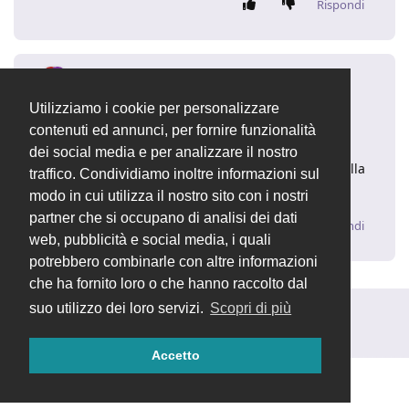
Rispondi
dasc3er
5 ago 2021
Utilizziamo i cookie per personalizzare
Saresti così gentile da impostare la risposta
@iali
contenuti ed annunci, per fornire funzionalità
corretta come tale?
dei social media e per analizzare il nostro
Puoi procedere attraverso il pulsante "..." in fondo alla
traffico. Condividiamo inoltre informazioni sul
risposta. Grazie in anticipo!
modo in cui utilizza il nostro sito con i nostri
partner che si occupano di analisi dei dati
Rispondi
web, pubblicità e social media, i quali
potrebbero combinarle con altre informazioni
che ha fornito loro o che hanno raccolto dal
suo utilizzo dei loro servizi.
Scopri di più
Rispondi alla discussione...
Accetto