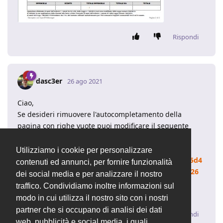
Rispondi
dasc3er
26 ago 2021
Ciao,
Se desideri rimuovere l'autocompletamento della
pagina con righe vuote puoi modificare il seguente
codice nelle stampe di interesse:
https://github.com/devcode-
Utilizziamo i cookie per personalizzare
it/openstamanager/blob/6d08407a71db58fd01e735d4
contenuti ed annunci, per fornire funzionalità
53905eb14d581834/templates/fatture/body.php#L26
dei social media e per analizzare il nostro
Nella riga Indicata devi inserire 0 come primo
traffico. Condividiamo inoltre informazioni sul
parametro nella creazione dell'oggetto Autofill.
modo in cui utilizza il nostro sito con i nostri
partner che si occupano di analisi dei dati
Rispondi
web, pubblicità e social media, i quali