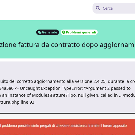
Generale
Problemi generali
azione fattura da contratto dopo aggiornam
ito del corretto aggiornamento alla versione 2.4.25, durante la cr
 834a5a0 -> Uncaught Exception TypeError: "Argument 2 passed to
 an instance of Modules\Fatture\Tipo, null given, called in .../mod
attura.php line 93.