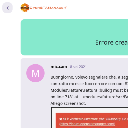
Errore cre
mic.cam
8 set 2021
M
Buongiorno, volevo segnalare che, a segu
contratto mi esce fuori errore con uid:
Modules\Fatture\Fattura::build() must be
on line 718" at .../modules/fatture/src/F
Allego screenshot.