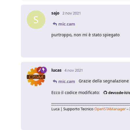
sajo
2 nov 2021
S
mic.cam
purtroppo, non mi è stato spiegato
lucas
4 nov 2021
Grazie della segnalazione s
mic.cam
Ecco il codice modificato:
devcode-it
_____________________________________________
Luca | Supporto Tecnico
OpenSTAManager
– 