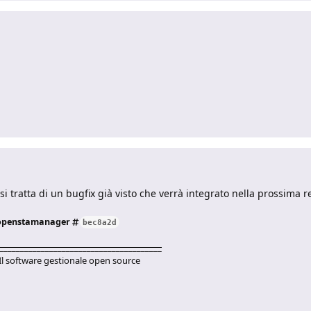
i tratta di un bugfix già visto che verrà integrato nella prossima r
/openstamanager
bec8a2d
_______________________________________
Il software gestionale open source