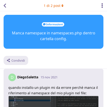
1
di
2
post
Informazioni
Manca namespace in namespaces.php dentro
cartella config.
Condividi
DiegoSaletta
D
15 nov 2021
quando installo un plugin mi da errore perchè manca il
riferimento al namespace del mio plugin nel file: