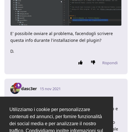
E' possibile ovviare al problema, facendogli scrivere
questa info durante l'installazione del plugin?
D.
Rispondi
dasc3er
15 nov 2021
Ciao,
Puoi usare il trucco di introdurre un file modutil.php e
Utilizziamo i cookie per personalizzare
inserire al suo interno il richiamo a
contenuti ed annunci, per fornire funzionalità
vendor/autoload.php del tuo plugin. In questo modo
dei social media e per analizzare il nostro
puoi definire attraverso Composer il namespace locale
traffico. Condividiamo inoltre informazioni sul