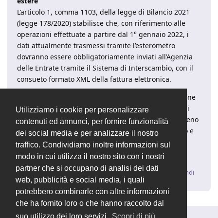
estere
L’articolo 1, comma 1103, della legge di Bilancio 2021
(legge 178/2020) stabilisce che, con riferimento alle
operazioni effettuate a partire dal 1° gennaio 2022, i
dati attualmente trasmessi tramite l’esterometro
dovranno essere obbligatoriamente inviati all’Agenzia
delle Entrate tramite il Sistema di Interscambio, con il
consueto formato XML della fattura elettronica.
Verrà quindi utilizzato un unico canale di trasmissione
per inviare le fatture elettroniche e per comunicare i
Utilizziamo i cookie per personalizzare
dati delle operazioni con l’estero, venendo quindi meno
contenuti ed annunci, per fornire funzionalità
la possibilità di inviare tali dati tramite l’esterometro e
dei social media e per analizzare il nostro
allineando le tempistiche di trasmissione di questi
traffico. Condividiamo inoltre informazioni sul
ultimi con quelle relative alle operazioni nazionali.
modo in cui utilizza il nostro sito con i nostri
partner che si occupano di analisi dei dati
Rispondi
web, pubblicità e social media, i quali
potrebbero combinarle con altre informazioni
che ha fornito loro o che hanno raccolto dal
suo utilizzo dei loro servizi.
Scopri di più