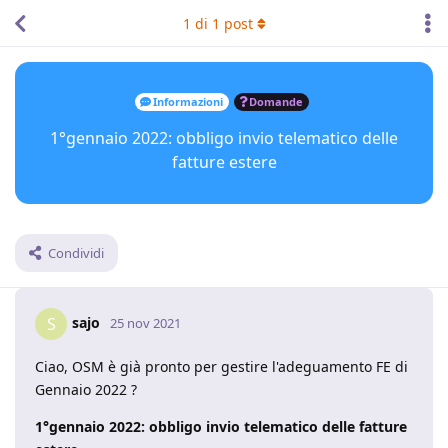
1
di
1
post
Informazioni
Domande
1°gennaio 2022: obbligo invio telematico delle
fatture estere
Condividi
sajo
S
25 nov 2021
Ciao, OSM è già pronto per gestire l'adeguamento FE di
Gennaio 2022 ?
1°gennaio 2022: obbligo invio telematico delle fatture