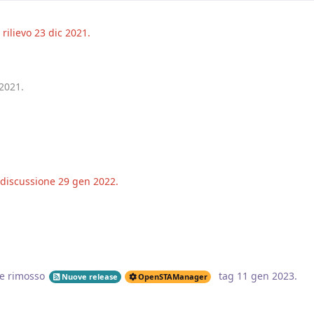
rilievo
23 dic 2021
.
 2021
.
a discussione
29 gen 2022
.
e rimosso
tag
11 gen 2023
.
Nuove release
OpenSTAManager