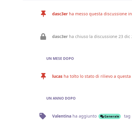
dasc3er
ha messo questa discussione in 
dasc3er
ha chiuso la discussione
23 dic
UN MESE
DOPO
lucas
ha tolto lo stato di rilievo a quest
UN ANNO
DOPO
Valentina
ha aggiunto
tag
Generale