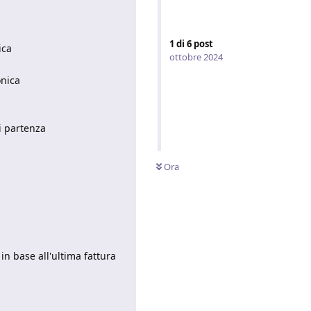
1
di
6
post
ica
ottobre 2024
onica
di partenza
Ora
in base all'ultima fattura