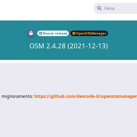
Nuove release
OpenSTAManager
OSM 2.4.28 (2021-12-13)
di miglioramento:
https://github.com/devcode-it/openstamanager