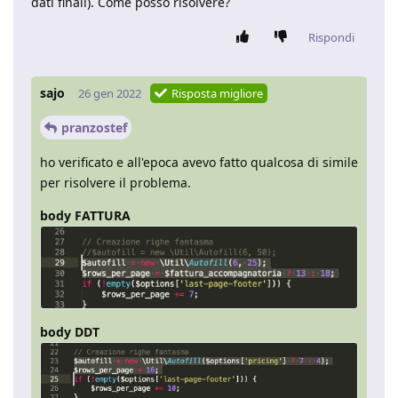
dati finali). Come posso risolvere?
Rispondi
sajo
26 gen 2022
Risposta migliore
pranzostef
ho verificato e all'epoca avevo fatto qualcosa di simile
per risolvere il problema.
body FATTURA
body DDT