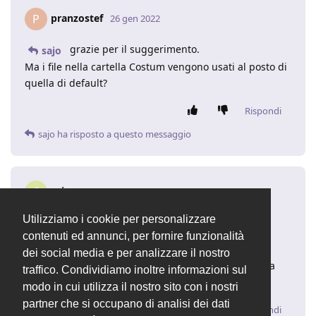
pranzostef
P
26 gen 2022
grazie per il suggerimento.
sajo
Ma i file nella cartella Costum vengono usati al posto di
quella di default?
Rispondi
sajo
ha risposto a questo messaggio
sajo
S
26 gen 2022
Utilizziamo i cookie per personalizzare
pranzostef
contenuti ed annunci, per fornire funzionalità
si esatto
dei social media e per analizzare il nostro
quindi nel tuo caso se hai modificato solo body, nella
traffico. Condividiamo inoltre informazioni sul
custom metterai solo quel file.
modo in cui utilizza il nostro sito con i nostri
partner che si occupano di analisi dei dati
Rispondi