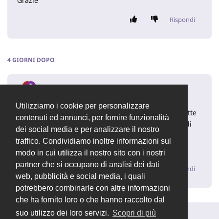
Grazie
Rispondi
4 GIORNI
DOPO
loviuz
29 gen 2022
Utilizziamo i cookie per personalizzare
per stampa di tutti i ddt intendi un pdf unico con tutte
contenuti ed annunci, per fornire funzionalità
le stampe di ogni ddt, o una stampa della lista ddt di
dei social media e per analizzare il nostro
un cliente?
traffico. Condividiamo inoltre informazioni sul
Fabio Lovato
- Fondatore di OpenSTAManager
modo in cui utilizza il nostro sito con i nostri
partner che si occupano di analisi dei dati
Rispondi
web, pubblicità e social media, i quali
potrebbero combinarle con altre informazioni
che ha fornito loro o che hanno raccolto dal
suo utilizzo dei loro servizi.
Scopri di più