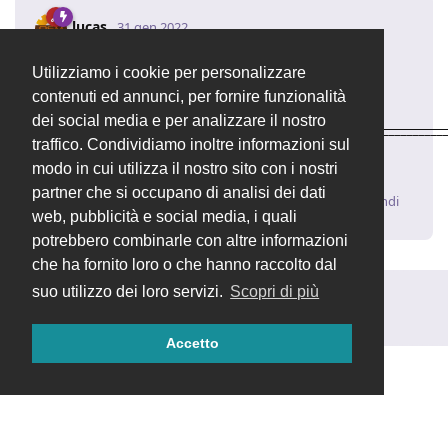
lucas
31 gen 2022
Se hai dei dubbi suggerisco anche il "Controlla file"
Utilizziamo i cookie per personalizzare
presente nel modulo "Aggiornamenti"
contenuti ed annunci, per fornire funzionalità
dei social media e per analizzare il nostro
____________________________________________________________________
traffico. Condividiamo inoltre informazioni sul
Luca | Supporto Tecnico
OpenSTAManager
– Il software
gestionale open source
modo in cui utilizza il nostro sito con i nostri
partner che si occupano di analisi dei dati
Rispondi
web, pubblicità e social media, i quali
potrebbero combinarle con altre informazioni
che ha fornito loro o che hanno raccolto dal
suo utilizzo dei loro servizi.
Scopri di più
Rispondi alla discussione...
Accetto