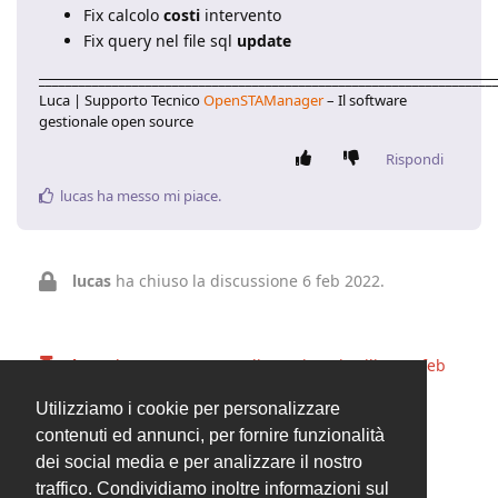
Fix calcolo
costi
intervento
Fix query nel file sql
update
____________________________________________________________________
Luca | Supporto Tecnico
OpenSTAManager
– Il software
gestionale open source
Rispondi
lucas
ha messo mi piace
.
lucas
ha chiuso la discussione
6 feb 2022
.
lucas
ha messo questa discussione in rilievo
6 feb
2022
.
Utilizziamo i cookie per personalizzare
contenuti ed annunci, per fornire funzionalità
dei social media e per analizzare il nostro
3 MESI
DOPO
traffico. Condividiamo inoltre informazioni sul