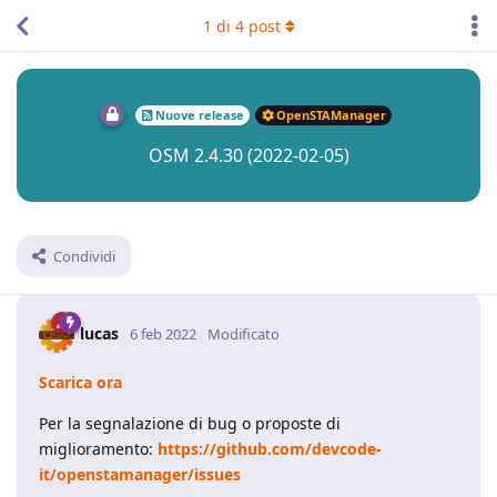
1
di
4
post
Nuove release
OpenSTAManager
OSM 2.4.30 (2022-02-05)
Condividi
lucas
6 feb 2022
Modificato
Scarica ora
Per la segnalazione di bug o proposte di
miglioramento:
https://github.com/devcode-
it/openstamanager/issues