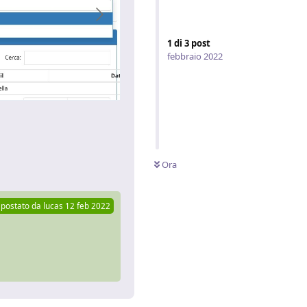
1
di
3
post
febbraio 2022
Rispondi
Ora
postato da
lucas
12 feb 2022