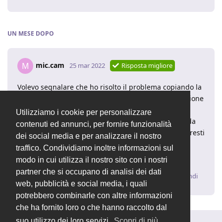
UN MESE
DOPO
mic.cam
M
25 mar 2022
Risposta migliore
Volevo segnalare che ho risolto il problema copiando la
cartella "moduli\dashboard" da una nuova installazione
e sovrascrivendo quella presente nella mia
Utilizziamo i cookie per personalizzare
installazione. La funzionalità di apertura di attività da
contenuti ed annunci, per fornire funzionalità
dashboard è tornata correttamente.
potresti
@dasc3er
dei social media e per analizzare il nostro
cortesemente segnare come chiusa e risolta la
traffico. Condividiamo inoltre informazioni sul
discussione? Grazie.
modo in cui utilizza il nostro sito con i nostri
partner che si occupano di analisi dei dati
Rispondi
web, pubblicità e social media, i quali
potrebbero combinarle con altre informazioni
che ha fornito loro o che hanno raccolto dal
suo utilizzo dei loro servizi.
Scopri di più