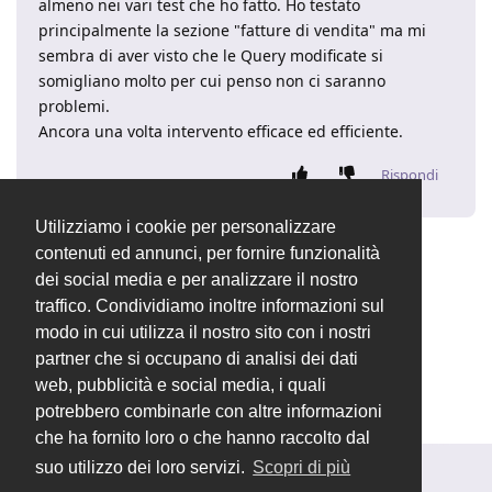
almeno nei vari test che ho fatto. Ho testato
principalmente la sezione "fatture di vendita" ma mi
sembra di aver visto che le Query modificate si
somigliano molto per cui penso non ci saranno
problemi.
Ancora una volta intervento efficace ed efficiente.
Rispondi
Utilizziamo i cookie per personalizzare
contenuti ed annunci, per fornire funzionalità
9 MESI
DOPO
dei social media e per analizzare il nostro
traffico. Condividiamo inoltre informazioni sul
Valentina
ha aggiunto
modo in cui utilizza il nostro sito con i nostri
Generale
tag
e rimosso
Problemi di installazione
partner che si occupano di analisi dei dati
tag
11 gen 2023
.
Nuove release
web, pubblicità e social media, i quali
potrebbero combinarle con altre informazioni
che ha fornito loro o che hanno raccolto dal
suo utilizzo dei loro servizi.
Scopri di più
Rispondi alla discussione...