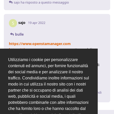
sajo
ha risposto a questo messaggio
sajo
S
19 apr 2022
bulle
https://www.openstamanager.com
https://docs.openstamanager.com
sotto moduli
premium
Utilizziamo i cookie per personalizzare
ti consiglio di sentire direttaemnte loro per eventuali
contenuti ed annunci, per fornire funzionalità
moduli non presenti nell'elenco.
dei social media e per analizzare il nostro
0429.602511 oppure scrivici a
traffico. Condividiamo inoltre informazioni sul
info@openstamanager.com
modo in cui utilizza il nostro sito con i nostri
partner che si occupano di analisi dei dati
Rispondi
web, pubblicità e social media, i quali
potrebbero combinarle con altre informazioni
che ha fornito loro o che hanno raccolto dal