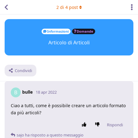
2
di
4
post
Informazioni
Domande
Articolo di Articoli
Condividi
bulle
B
18 apr 2022
Ciao a tutti, come è possibile creare un articolo formato
da più articoli?
Rispondi
sajo
ha risposto a questo messaggio