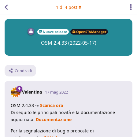
1
di
4
post
Nuove release
OpenSTAManager
OSM 2.4.33 (2022-05-17)
Condividi
Valentina
17 mag 2022
OSM 2.4.33 -»
Scarica ora
Di seguito le principali novità e la documentazione
aggiornata:
Documentazione
Per la segnalazione di bug o proposte di