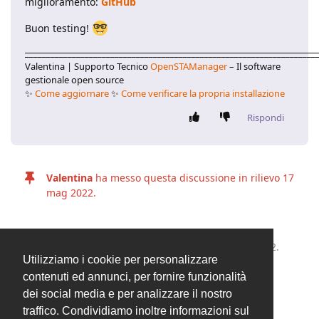
miglioramento:
GitHub
Buon testing!
____________________________________________________________________
Valentina | Supporto Tecnico
OpenSTAManager
– Il software
gestionale open source
✨
Come aggiornare
✨
Come verificare la propria installazione
Rispondi
Valentina
ha messo questa discussione in rilievo
17
mag 2022
.
Valentina
ha chiuso la discussione
17 mag 2022
.
Utilizziamo i cookie per personalizzare
contenuti ed annunci, per fornire funzionalità
dei social media e per analizzare il nostro
2 MESI
DOPO
traffico. Condividiamo inoltre informazioni sul