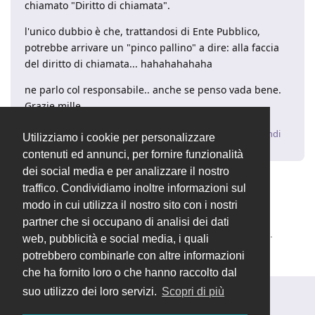
chiamato "Diritto di chiamata".
l'unico dubbio è che, trattandosi di Ente Pubblico,
potrebbe arrivare un "pinco pallino" a dire: alla faccia
del diritto di chiamata... hahahahahaha
ne parlo col responsabile.. anche se penso vada bene.
Grazie mille.
Rispondi
Utilizziamo i cookie per personalizzare
contenuti ed annunci, per fornire funzionalità
dei social media e per analizzare il nostro
traffico. Condividiamo inoltre informazioni sul
7 MESI
DOPO
modo in cui utilizza il nostro sito con i nostri
partner che si occupano di analisi dei dati
Valentina
ha chiuso la discussione
11 gen 2023
.
web, pubblicità e social media, i quali
potrebbero combinarle con altre informazioni
che ha fornito loro o che hanno raccolto dal
suo utilizzo dei loro servizi.
Scopri di più
Rispondi alla discussione...