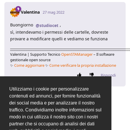
Valentina
27 mag 2022
Buongiorno
,
@studiocet
sì, intendevamo i permessi delle cartelle, dovreste
provare a modificare quelli e vediamo se funziona
____________________________________________________________________
Valentina | Supporto Tecnico
OpenSTAManager
– Il software
gestionale open source
✨
Come aggiornare
✨
Come verificare la propria installazione
Rispondi
Utilizziamo i cookie per personalizzare
contenuti ed annunci, per fornire funzionalità
8 MESI
DOPO
dei social media e per analizzare il nostro
traffico. Condividiamo inoltre informazioni sul
Valentina
ha aggiunto
modo in cui utilizza il nostro sito con i nostri
Generale
tag
e rimosso
Problemi di installazione
partner che si occupano di analisi dei dati
tag
11 gen 2023
.
Nuove release