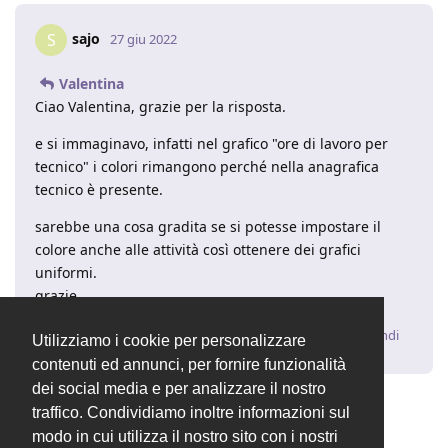
sajo
S
27 giu 2022
Valentina
Ciao Valentina, grazie per la risposta.
e si immaginavo, infatti nel grafico "ore di lavoro per
tecnico" i colori rimangono perché nella anagrafica
tecnico è presente.
sarebbe una cosa gradita se si potesse impostare il
colore anche alle attività così ottenere dei grafici
uniformi.
grazie
Rispondi
Utilizziamo i cookie per personalizzare
contenuti ed annunci, per fornire funzionalità
dei social media e per analizzare il nostro
traffico. Condividiamo inoltre informazioni sul
6 MESI
DOPO
modo in cui utilizza il nostro sito con i nostri