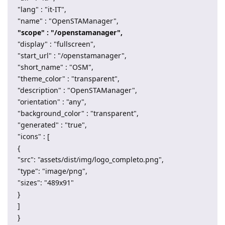
"lang" : "it-IT",
"name" : "OpenSTAManager",
"scope" : "/openstamanager",
"display" : "fullscreen",
"start_url" : "/openstamanager",
"short_name" : "OSM",
"theme_color" : "transparent",
"description" : "OpenSTAManager",
"orientation" : "any",
"background_color" : "transparent",
"generated" : "true",
"icons" : [
{
"src": "assets/dist/img/logo_completo.png",
"type": "image/png",
"sizes": "489x91"
}
]
}