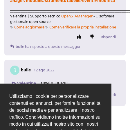
anager/modules/strumenti/tabelle/eventi#modifica
____________________________________________________________________
Valentina | Supporto Tecnico
OpenSTAManager
– Il software
gestionale open source
✨
Come aggiornare
✨
Come verificare la propria installazione
Rispondi
bulle
ha risposto a questo messaggio
bulle
B
12 ago 2022
trovato, grazie
Valentina
Rispondi
Utilizziamo i cookie per personalizzare
contenuti ed annunci, per fornire funzionalità
dei social media e per analizzare il nostro
traffico. Condividiamo inoltre informazioni sul
2 MESI
DOPO
modo in cui utilizza il nostro sito con i nostri