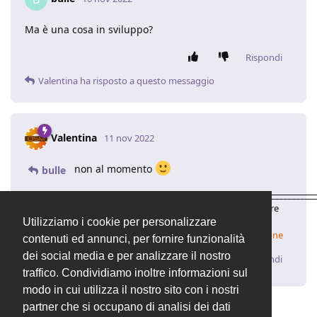
Ma è una cosa in sviluppo?
Rispondi
Valentina
ha risposto a questo messaggio
Valentina
11 nov 2022
non al momento
bulle
____________________________________________________________________
Valentina | Supporto Tecnico
OpenSTAManager
– Il software
gestionale open source
Utilizziamo i cookie per personalizzare
✨
Come aggiornare
✨
Come verificare la propria installazione
contenuti ed annunci, per fornire funzionalità
dei social media e per analizzare il nostro
Rispondi
traffico. Condividiamo inoltre informazioni sul
modo in cui utilizza il nostro sito con i nostri
partner che si occupano di analisi dei dati