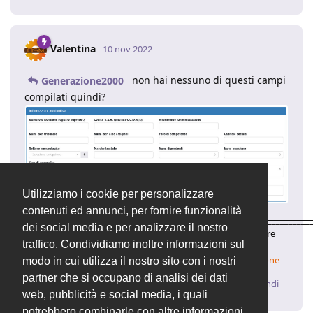
Valentina
10 nov 2022
non hai nessuno di questi campi
Generazione2000
compilati quindi?
Utilizziamo i cookie per personalizzare
contenuti ed annunci, per fornire funzionalità
____________________________________________________________________
dei social media e per analizzare il nostro
Valentina | Supporto Tecnico
OpenSTAManager
– Il software
traffico. Condividiamo inoltre informazioni sul
gestionale open source
✨
Come aggiornare
✨
Come verificare la propria installazione
modo in cui utilizza il nostro sito con i nostri
partner che si occupano di analisi dei dati
Rispondi
web, pubblicità e social media, i quali
potrebbero combinarle con altre informazioni