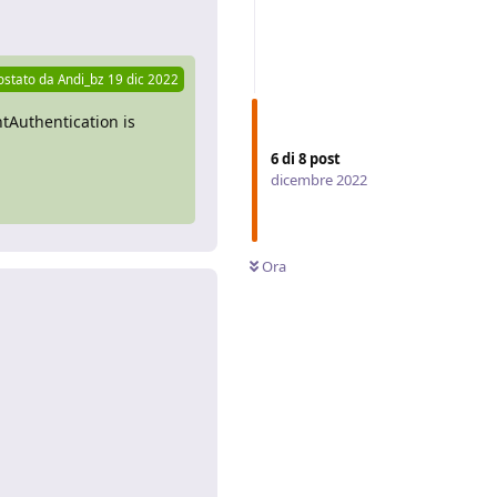
Rispondi
ostato da
Andi_bz
19 dic 2022
tAuthentication is
6
di
8
post
dicembre 2022
Ora