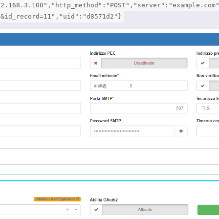
92.168.3.100","http_method":"POST","server":"example.com
3&id_record=11","uid":"d8571d2"}