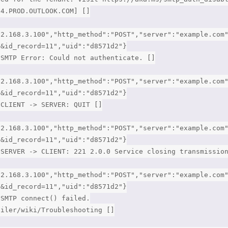
64.PROD.OUTLOOK.COM] []
92.168.3.100","http_method":"POST","server":"example.com
3&id_record=11","uid":"d8571d2"}
 SMTP Error: Could not authenticate. []
92.168.3.100","http_method":"POST","server":"example.com
3&id_record=11","uid":"d8571d2"}
 CLIENT -> SERVER: QUIT []
92.168.3.100","http_method":"POST","server":"example.com
3&id_record=11","uid":"d8571d2"}
 SERVER -> CLIENT: 221 2.0.0 Service closing transmissio
92.168.3.100","http_method":"POST","server":"example.com
3&id_record=11","uid":"d8571d2"}
 SMTP connect() failed.
ailer/wiki/Troubleshooting []