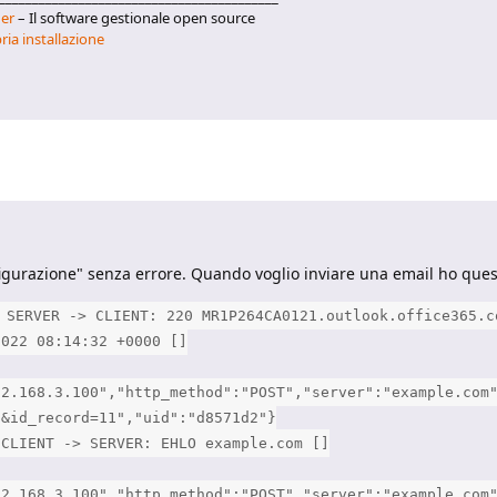
er
– Il software gestionale open source
ria installazione
gurazione" senza errore. Quando voglio inviare una email ho questi
 SERVER -> CLIENT: 220 MR1P264CA0121.outlook.office365.c
2022 08:14:32 +0000 []
92.168.3.100","http_method":"POST","server":"example.com
3&id_record=11","uid":"d8571d2"}
 CLIENT -> SERVER: EHLO example.com []
92.168.3.100","http_method":"POST","server":"example.com