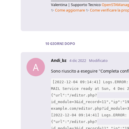
Valentina | Supporto Tecnico
OpenSTAManag
✨
Come aggiornare
✨
Come verificare la prop
10 GIORNI
DOPO
Andi_bz
4 dic 2022
Modificato
A
Sono riuscito a eseguire "Completa confi
[2022-12-04 09:14:41] Logs.ERROR:
MAIL Service ready at Sun, 4 Dec 
{"url":"/editor.php?
id_module=3&id_record=11","ip":"1
example.com/editor.php?id_module=
[2022-12-04 09:14:41] Logs.ERROR:
{"url":"/editor.php?
id_module=3&id_record=11","ip":"1