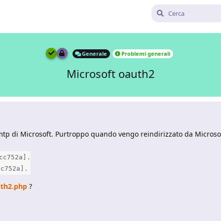
Generale
Problemi generali
Microsoft oauth2
smtp di Microsoft. Purtroppo quando vengo reindirizzato da Micro
cc752a].
cc752a].
uth2.php
?