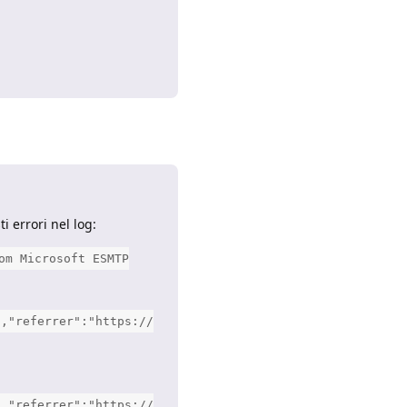
Rispondi
 errori nel log:
om Microsoft ESMTP
","referrer":"https://
","referrer":"https://