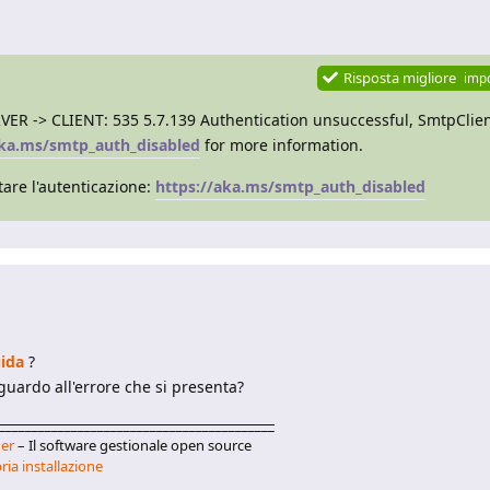
Risposta migliore
imp
VER -> CLIENT: 535 5.7.139 Authentication unsuccessful, SmtpClien
aka.ms/smtp_auth_disabled
for more information.
tare l'autenticazione:
https://aka.ms/smtp_auth_disabled
ida
?
uardo all'errore che si presenta?
__________________________________________
er
– Il software gestionale open source
ria installazione