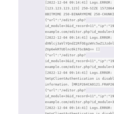
[2022-12-04 09:14:41] Logs.ERROR:
[123.123.123.123] 250-SIZE 157286
8BITMIME 250-BINARYMIME 250-CHUNK
{"url":"/editor.php?
id_module=3&id_record=11","ip":"1
example.com/editor.php?id_module=
[2022-12-04 09:14:41] Logs.ERROR:
dXNlcj3aVlYQndZ2RfOEgzWVc5wZ1Jzdn
ZUp6ekRTUDlnc0k1TGcBAQ== []
{"url":"/editor.php?
id_module=3&id_record=11","ip":"1
example.com/editor.php?id_module=
[2022-12-04 09:14:41] Logs.ERROR:
SmtpClientAuthentication is disab
information. [MR1P264CA0121.FRAP2
{"url":"/editor.php?
id_module=3&id_record=11","ip":"1
example.com/editor.php?id_module=
[2022-12-04 09:14:41] Logs.ERROR:
SmtpClientAuthentication is disab