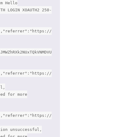
om Hello
UTH LOGIN XOAUTH2 250-
","referrer":"https://
FJMWZhRXk2NUxTQkVNMDVU
","referrer":"https://
ul,
led for more
","referrer":"https://
tion unsuccessful,
led for more