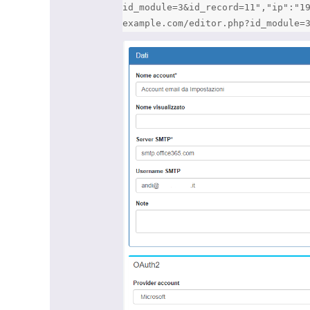
id_module=3&id_record=11","ip":"1
example.com/editor.php?id_module=