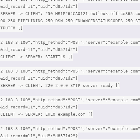
3&id_record=11","uid":"d8571d2"}
 SERVER -> CLIENT: 250-MR1P264CA0121.outlook.office365.c
400 250-PIPELINING 250-DSN 250-ENHANCEDSTATUSCODES 250-S
MTPUTF8 []
92.168.3.100","http_method":"POST","server":"example.com
3&id_record=11","uid":"d8571d2"}
 CLIENT -> SERVER: STARTTLS []
92.168.3.100","http_method":"POST","server":"example.com
3&id_record=11","uid":"d8571d2"}
 SERVER -> CLIENT: 220 2.0.0 SMTP server ready []
92.168.3.100","http_method":"POST","server":"example.com
3&id_record=11","uid":"d8571d2"}
 CLIENT -> SERVER: EHLO example.com []
92.168.3.100","http_method":"POST","server":"example.com
3&id_record=11","uid":"d8571d2"}