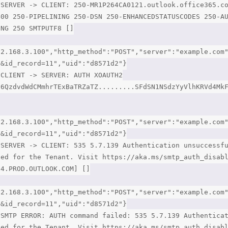
 SERVER -> CLIENT: 250-MR1P264CA0121.outlook.office365.c
400 250-PIPELINING 250-DSN 250-ENHANCEDSTATUSCODES 250-A
ING 250 SMTPUTF8 []
92.168.3.100","http_method":"POST","server":"example.com
3&id_record=11","uid":"d8571d2"}
 CLIENT -> SERVER: AUTH XOAUTH2
l6QzdvdWdCMmhrTExBaTRZaTZ.........SFdSN1NSdzYyVlhKRVd4Mk
92.168.3.100","http_method":"POST","server":"example.com
3&id_record=11","uid":"d8571d2"}
 SERVER -> CLIENT: 535 5.7.139 Authentication unsuccessf
led for the Tenant. Visit https://aka.ms/smtp_auth_disab
64.PROD.OUTLOOK.COM] []
92.168.3.100","http_method":"POST","server":"example.com
3&id_record=11","uid":"d8571d2"}
 SMTP ERROR: AUTH command failed: 535 5.7.139 Authentica
led for the Tenant. Visit https://aka.ms/smtp_auth_disab