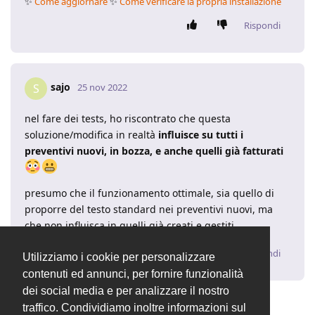
✨
Come aggiornare
✨
Come verificare la propria installazione
Rispondi
sajo
S
25 nov 2022
nel fare dei tests, ho riscontrato che questa
soluzione/modifica in realtà
influisce su tutti i
preventivi nuovi, in bozza, e anche quelli già fatturati
presumo che il funzionamento ottimale, sia quello di
proporre del testo standard nei preventivi nuovi, ma
che non influisca in quelli già creati e gestiti.
Rispondi
Utilizziamo i cookie per personalizzare
contenuti ed annunci, per fornire funzionalità
dei social media e per analizzare il nostro
traffico. Condividiamo inoltre informazioni sul
2 MESI
DOPO