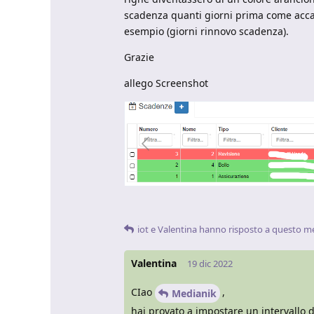
scadenza quanti giorni prima come accad
esempio (giorni rinnovo scadenza).
Grazie
allego Screenshot
iot
e
Valentina
hanno risposto a questo m
Valentina
19 dic 2022
CIao
,
Medianik
hai provato a impostare un intervallo 