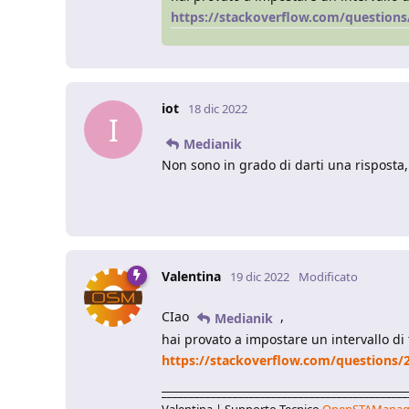
https://stackoverflow.com/questions
iot
18 dic 2022
I
Medianik
Non sono in grado di darti una risposta,
Valentina
19 dic 2022
Modificato
CIao
,
Medianik
hai provato a impostare un intervallo d
https://stackoverflow.com/questions/
_____________________________________________
Valentina | Supporto Tecnico
OpenSTAManag