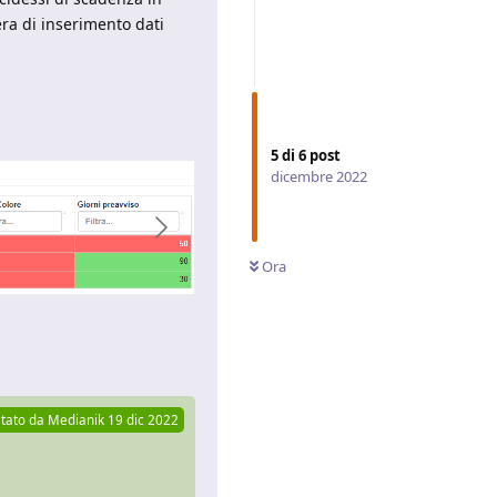
ra di inserimento dati
5
di
6
post
dicembre 2022
Ora
Rispondi
tato da
Medianik
19 dic 2022