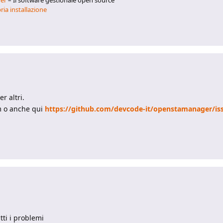
ria installazione
r altri.
m o anche qui
https://github.com/devcode-it/openstamanager/is
utti i problemi