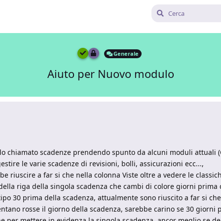
Generale
Aiuto per Nuovo modulo
lo chiamato scadenze prendendo spunto da alcuni moduli attuali (C
ire le varie scadenze di revisioni, bolli, assicurazioni ecc...,
e riuscire a far si che nella colonna Viste oltre a vedere le classic
 della riga della singola scadenza che cambi di colore giorni prima
ipo 30 prima della scadenza, attualmente sono riuscito a far si ch
entano rosse il giorno della scadenza, sarebbe carino se 30 giorni 
ne per mettere in evidenza la singola scadenza, ancor meglio se de