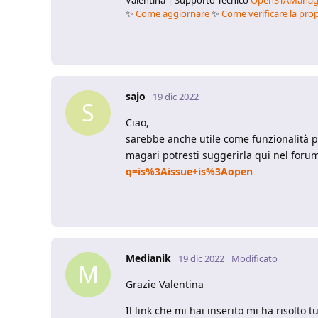
✨
Come aggiornare
✨
Come verificare la prop
sajo
19 dic 2022
S
Ciao,
sarebbe anche utile come funzionalità pe
magari potresti suggerirla qui nel foru
q=is%3Aissue+is%3Aopen
Medianik
19 dic 2022
Modificato
M
Grazie Valentina
Il link che mi hai inserito mi ha risolto t