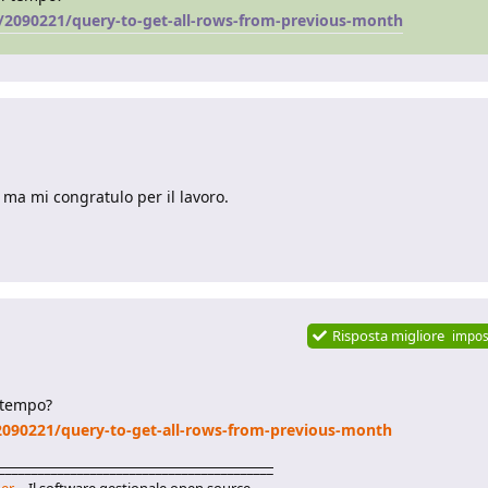
/2090221/query-to-get-all-rows-from-previous-month
 ma mi congratulo per il lavoro.
Risposta migliore
impos
i tempo?
2090221/query-to-get-all-rows-from-previous-month
__________________________________________
er
– Il software gestionale open source