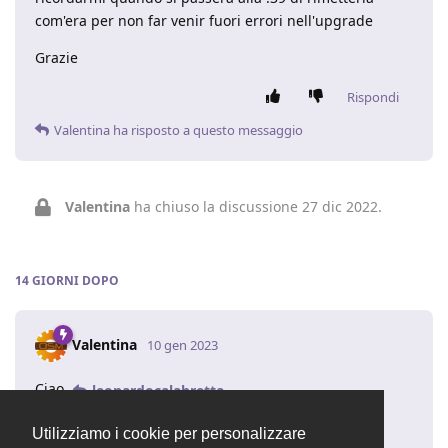
com'era per non far venir fuori errori nell'upgrade
Grazie
Rispondi
Valentina
ha risposto a questo messaggio
Valentina
ha chiuso la discussione
27 dic 2022
.
14 GIORNI
DOPO
Valentina
10 gen 2023
Ciao
,
leonardocalabretta
non è necessario riportare la query allo stato
Utilizziamo i cookie per personalizzare
precedente prima di effettuare l'upgrade