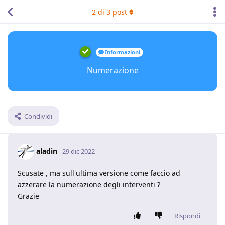
2
di
3
post
Informazioni
Numerazione
Condividi
aladin
29 dic 2022
Scusate , ma sull'ultima versione come faccio ad
azzerare la numerazione degli interventi ?
Grazie
Rispondi