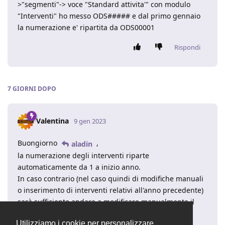
>"segmenti"-> voce "Standard attivita'" con modulo
"Interventi" ho messo ODS##### e dal primo gennaio
la numerazione e' ripartita da ODS00001
Rispondi
7 GIORNI
DOPO
Valentina
9 gen 2023
Buongiorno
,
aladin
la numerazione degli interventi riparte
automaticamente da 1 a inizio anno.
In caso contrario (nel caso quindi di modifiche manuali
o inserimento di interventi relativi all'anno precedente)
sarà sufficiente andare a modificare manualmente il
numero intervento con 1, il successivo seguirà la
Utilizziamo i cookie per personalizzare
numerazione standard.