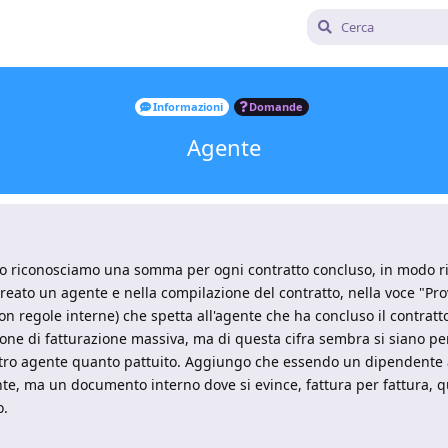
Informazioni
Domande
Agente
no riconosciamo una somma per ogni contratto concluso, in modo ri
reato un agente e nella compilazione del contratto, nella voce "Pro
n regole interne) che spetta all'agente che ha concluso il contratt
one di fatturazione massiva, ma di questa cifra sembra si siano per
stro agente quanto pattuito. Aggiungo che essendo un dipendent
nte, ma un documento interno dove si evince, fattura per fattura, q
o.