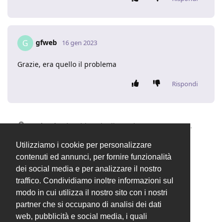
gfweb
G
16 gen 2023
Grazie, era quello il problema
Rispondi
Valentina
ha chiuso la discussione
16 gen 2023
.
Utilizziamo i cookie per personalizzare
contenuti ed annunci, per fornire funzionalità
UN MESE
DOPO
dei social media e per analizzare il nostro
traffico. Condividiamo inoltre informazioni sul
Valentina
ha aggiunto
modo in cui utilizza il nostro sito con i nostri
Generale
tag
e rimosso
Problemi di installazione
partner che si occupano di analisi dei dati
tag
17 feb 2023
.
Nuove release
web, pubblicità e social media, i quali