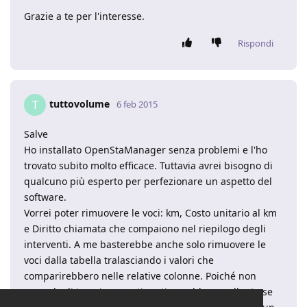
Grazie a te per l'interesse.
Rispondi
tuttovolume
T
6 feb 2015
Salve
Ho installato OpenStaManager senza problemi e l'ho
trovato subito molto efficace. Tuttavia avrei bisogno di
qualcuno più esperto per perfezionare un aspetto del
software.
Vorrei poter rimuovere le voci: km, Costo unitario al km
e Diritto chiamata che compaiono nel riepilogo degli
interventi. A me basterebbe anche solo rimuovere le
voci dalla tabella tralasciando i valori che
comparirebbero nelle relative colonne. Poiché non
prevedo di inserire questi costi, sarebbe eccellente se