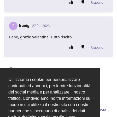
Rispondi
franig
F
27 feb 2023
Bene, grazie Valentina. Tutto risolto.
Rispondi
Valentina
ha chiuso la discussione
27 feb 2023
.
Utilizziamo i cookie per personalizzare
contenuti ed annunci, per fornire funzionalità
4 MESI
DOPO
dei social media e per analizzare il nostro
traffico. Condividiamo inoltre informazioni sul
Valentina
ha cambiato il titolo in
[RISOLTO]
modo in cui utilizza il nostro sito con i nostri
Problema aggiunta articoli in DDT in Entrata OSM
partner che si occupano di analisi dei dati
2.4.40
19 giu 2023
.